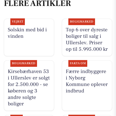
FLERE ARTIKLER
VEJRET
BOLIGMARKED
Solskin med bid i
Top 6 over dyreste
vinden
boliger til salg i
Ullerslev. Priser
op til 5.995.000 kr
BOLIGMARKED
FAKTA OM
Kirsebærhaven 53
Færre indbyggere
i Ullerslev er solgt
i Nyborg
for 2.500.000 - se
Kommune oplever
køberen og 3
indbrud
andre solgte
boliger