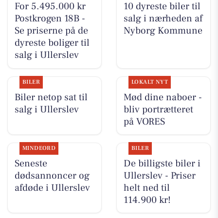
For 5.495.000 kr
10 dyreste biler til
Postkrogen 18B -
salg i nærheden af
Se priserne på de
Nyborg Kommune
dyreste boliger til
salg i Ullerslev
BILER
LOKALT NYT
Biler netop sat til
Mød dine naboer -
salg i Ullerslev
bliv portrætteret
på VORES
MINDEORD
BILER
Seneste
De billigste biler i
dødsannoncer og
Ullerslev - Priser
afdøde i Ullerslev
helt ned til
114.900 kr!