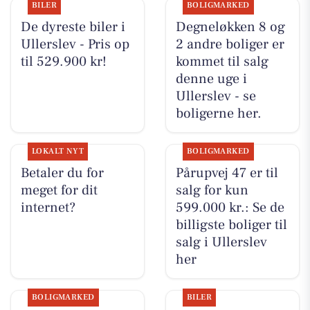
BILER
BOLIGMARKED
De dyreste biler i
Degneløkken 8 og
Ullerslev - Pris op
2 andre boliger er
til 529.900 kr!
kommet til salg
denne uge i
Ullerslev - se
boligerne her.
LOKALT NYT
BOLIGMARKED
Betaler du for
Pårupvej 47 er til
meget for dit
salg for kun
internet?
599.000 kr.: Se de
billigste boliger til
salg i Ullerslev
her
BOLIGMARKED
BILER