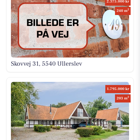
2.375.000 kr
2
240 m
Skovvej 31, 5540 Ullerslev
1.795.000 kr
2
203 m