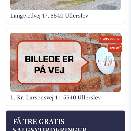
Langtvedvej 17, 5540 Ullerslev
1.495.000 kr
2
120 m
L. Kr. Larsensvej 11, 5540 Ullerslev
FÅ TRE GRATIS
SALGSVURDERINGER