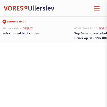
VORES
Ullerslev
Seneste nyt ›
10 timer siden |
VEJRET
05-08-2026 13:02 |
BOLI
Solskin med bid i vinden
Top 6 over dyreste bolig
Priser op til 5.995.00