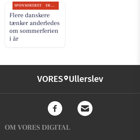
SPONSORERET
ERHVERV
Flere danskere
tænker anderledes
om sommerferien
i år
VORES
Ullerslev
OM VORES DIGITAL