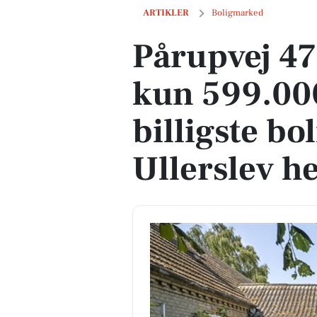
Pårupvej 47 er til salg for kun 599.000 k
ARTIKLER
Boligmarked
Pårupvej 47 
kun 599.000
billigste bol
Ullerslev h