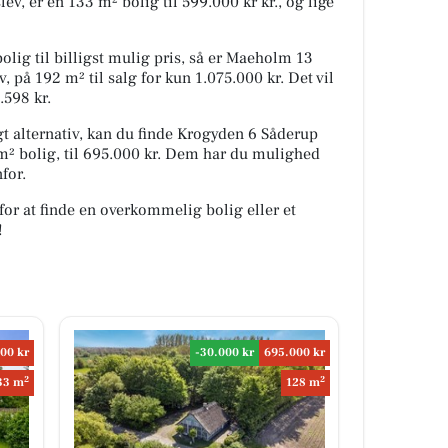
ev, er en 133 m² bolig til 599.000 kr kr., og lige
olig til billigst mulig pris, så er Maeholm 13
, på 192 m² til salg for kun 1.075.000 kr. Det vil
.598 kr.
 alternativ, kan du finde Krogyden 6 Såderup
 m² bolig, til 695.000 kr. Dem har du mulighed
for.
for at finde en overkommelig bolig eller et
!
00 kr
-30.000 kr
695.000 kr
2
2
33 m
128 m