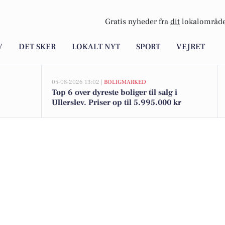
Gratis nyheder fra
dit
lokalområde
V
DET SKER
LOKALT NYT
SPORT
VEJRET
05-08-2026 13:02 |
BOLIGMARKED
Top 6 over dyreste boliger til salg i
Ullerslev. Priser op til 5.995.000 kr