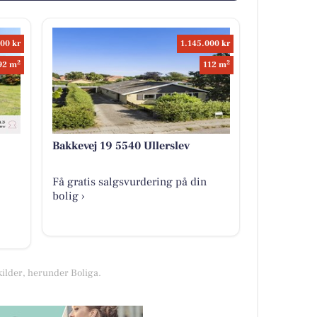
00 kr
1.145.000 kr
2
2
92 m
112 m
Bakkevej 19 5540 Ullerslev
Få gratis salgsvurdering på din
bolig ›
kilder, herunder Boliga.