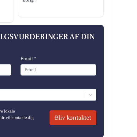
ALGSVURDERINGER AF DIN
Email *
re lokale
Bliv kontaktet
e vil kontakte dig