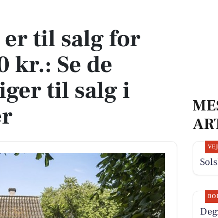
r.: Se de billigste boliger til salg i Ullerslev her
er til salg for
 kr.: Se de
iger til salg i
ME
er
AR
VE
Sols
BO
Deg