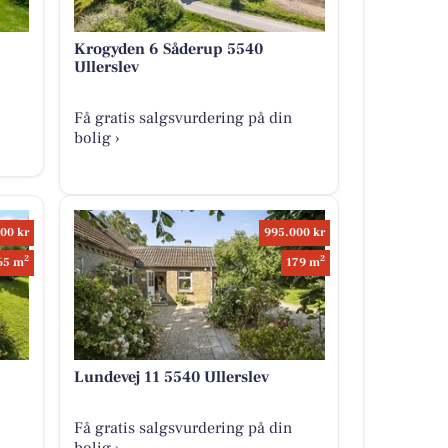
Krogyden 6 Såderup 5540
Ullerslev
Få gratis salgsvurdering på din
bolig ›
00 kr
995.000 kr
2
2
65 m
179 m
Lundevej 11 5540 Ullerslev
Få gratis salgsvurdering på din
bolig ›