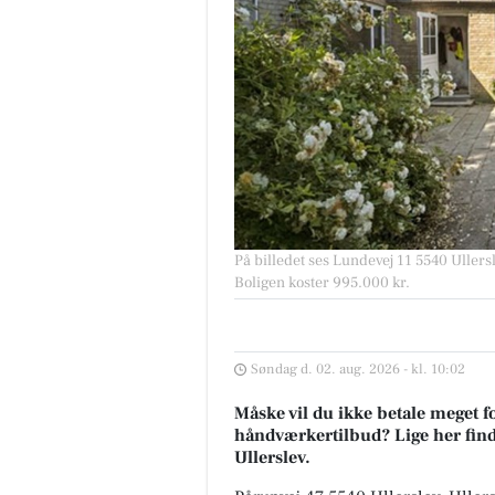
På billedet ses Lundevej 11 5540 Ullersle
Boligen koster 995.000 kr.
Søndag d. 02. aug. 2026 - kl. 10:02
Måske vil du ikke betale meget fo
håndværkertilbud? Lige her finder
Ullerslev.