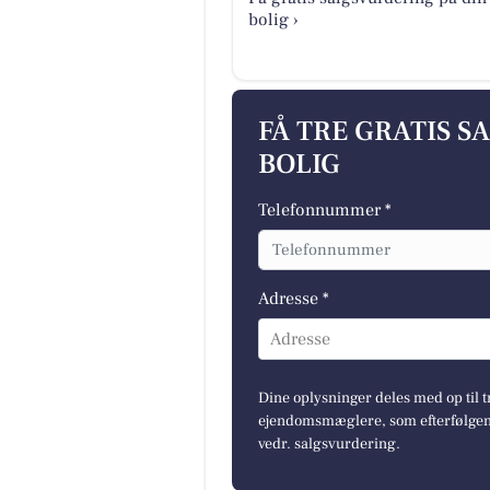
bolig ›
FÅ TRE GRATIS S
BOLIG
Telefonnummer *
Adresse *
Adresse
Dine oplysninger deles med op til t
ejendomsmæglere, som efterfølgend
vedr. salgsvurdering.