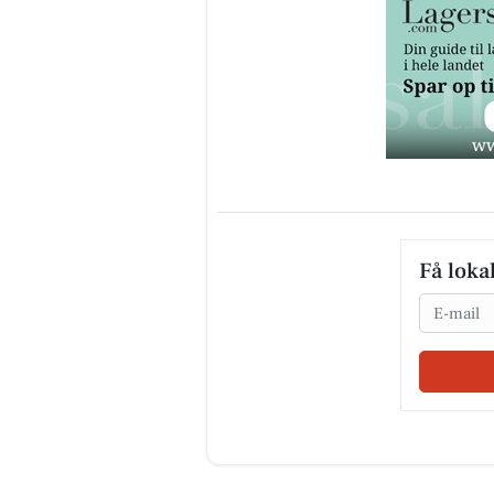
Få loka
Email