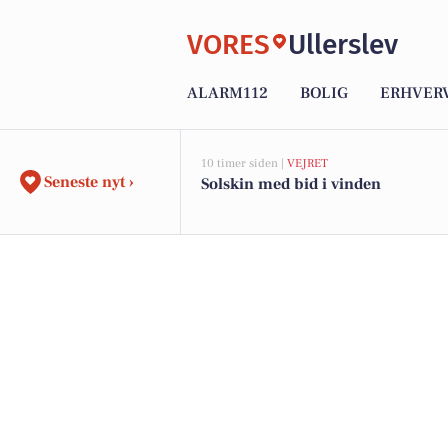
VORES
Ullerslev
ALARM112
BOLIG
ERHVER
10 timer siden |
VEJRET
Seneste nyt ›
Solskin med bid i vinden