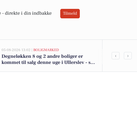
 -
direkte i din indbakke
Tilmeld
05-08-2026 13:02 |
BOLIGMARKED
03-08-2026 06:0
‹
›
Degneløkken 8 og 2 andre boliger er
Betaler du fo
kommet til salg denne uge i Ullerslev - se
boligerne her.