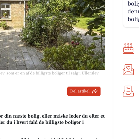
boli
denn
boli
v, som er en af de billigste boliger til salg i Ullerslev.
Del artikel
r din næste bolig, eller måske leder du efter et
 du i hvert fald de billigste boliger i