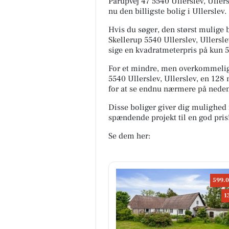
Pårupvej 47 5540 Ullerslev, Ullersl
nu den billigste bolig i Ullerslev.
Hvis du søger, den størst mulige b
Skellerup 5540 Ullerslev, Ullerslev
sige en kvadratmeterpris på kun 5
For et mindre, men overkommeligt
5540 Ullerslev, Ullerslev, en 128
for at se endnu nærmere på neden
Disse boliger giver dig mulighed 
spændende projekt til en god pris
Se dem her:
599.0
1