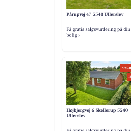
Pårupvej 47 5540 Ullerslev
Få gratis salgsvurdering på din
bolig ›
895.0
1
Højbjergvej 6 Skellerup 5540
Ullerslev
Få gratis salgsvurdering på din