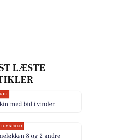
ST LÆSTE
TIKLER
JRET
kin med bid i vinden
LIGMARKED
neløkken 8 og 2 andre