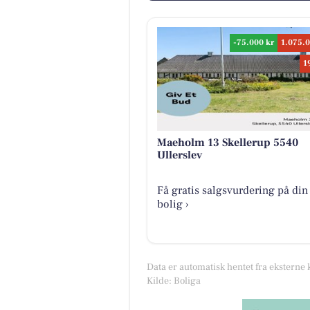
-75.000 kr
1.075.0
1
Maeholm 13 Skellerup 5540
Ullerslev
Få gratis salgsvurdering på din
bolig ›
Data er automatisk hentet fra eksterne 
Kilde: Boliga