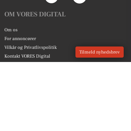
OM VORES DIGITAL
Om os
For annoncører
Vilkår og Privatlivspolitik
Tilmeld nyhedsbrev
Kontakt VORES Digital
Administrer samtykke
GENVEJE
Seneste nyt fra Ullerslev
Vores lokale erhverv
Kalenderen for Ullerslev
Fakta om Ullerslev