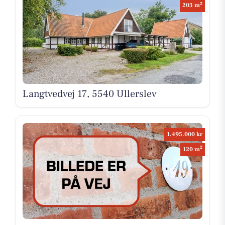
2
203 m
Langtvedvej 17, 5540 Ullerslev
1.495.000 kr
2
120 m