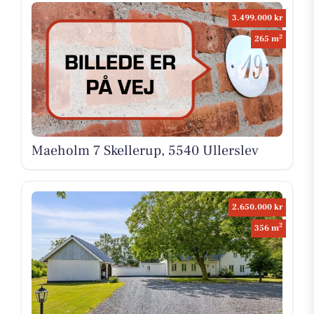
3.499.000 kr
2
265 m
Maeholm 7 Skellerup, 5540 Ullerslev
2.650.000 kr
2
356 m