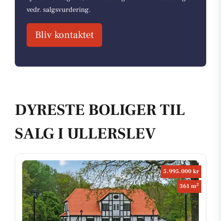
vedr. salgsvurdering.
Bliv kontaktet
DYRESTE BOLIGER TIL
SALG I ULLERSLEV
5.995.000 kr
2
361 m