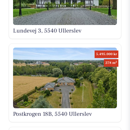
Lundevej 3, 5540 Ullerslev
5.495.000 kr
2
278 m
Postkrogen 18B, 5540 Ullerslev