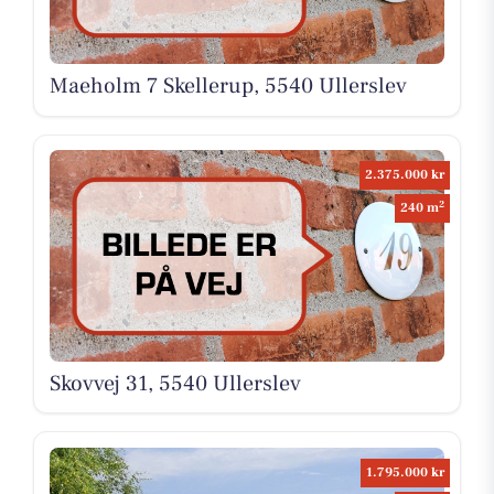
Maeholm 7 Skellerup, 5540 Ullerslev
2.375.000 kr
2
240 m
Skovvej 31, 5540 Ullerslev
1.795.000 kr