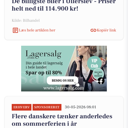
De billigste biler i Ullerslev - Priser
helt ned til 114.900 kr!
Kilde: Bilhandel
Læs hele artiklen her
Kopiér link
30-05-2026 08:01
ERHVERV
SPONSORERET
Flere danskere tænker anderledes
om sommerferien i år