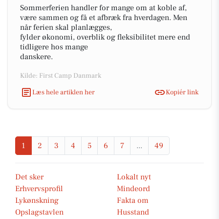
Sommerferien handler for mange om at koble af,
være sammen og få et afbræk fra hverdagen. Men
når ferien skal planlægges,
fylder økonomi, overblik og fleksibilitet mere end
tidligere hos mange
danskere.
Kilde: First Camp Danmark
Læs hele artiklen her
Kopiér link
1
2
3
4
5
6
7
...
49
Det sker
Lokalt nyt
Erhvervsprofil
Mindeord
Lykønskning
Fakta om
Opslagstavlen
Husstand