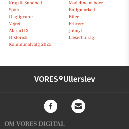
Krop & Sundhed
Mød dine naboer
Sport
Boligmarked
Dagligvarer
Biler
Vejret
Erhverv
Alarm112
Jobnyt
Historisk
Læserbidrag
Kommunalvalg 2025
VORES
Ullerslev
OM VORES DIGITAL