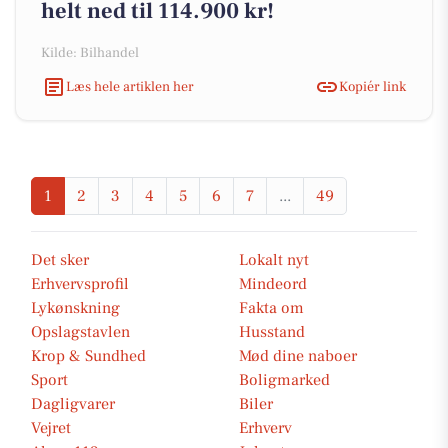
helt ned til 114.900 kr!
Kilde: Bilhandel
Læs hele artiklen her
Kopiér link
1
2
3
4
5
6
7
...
49
Det sker
Lokalt nyt
Erhvervsprofil
Mindeord
Lykønskning
Fakta om
Opslagstavlen
Husstand
Krop & Sundhed
Mød dine naboer
Sport
Boligmarked
Dagligvarer
Biler
Vejret
Erhverv