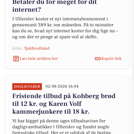
Betaler du for meget for dit
internet?
I Ullerslev koster et nyt internetabonnement i
gennemsnit 389 kr. om måneden. På to minutter
kan du se, hvad nyt internet koster for dig lige nu –
og om der er penge at spare ved at skifte.
Kilde:
TjekBredbånd
Læs hele artiklen her
Kopiér link
02-08-2026 16:04
DAGLIGVARER
Fristende tilbud på Kohberg brød
til 12 kr. og Karen Volf
kammerjunkere til 18 kr.
Vi har kigget på denne uges tilbudsaviser for
dagligvarebutikker i Ullerslev og fundet nogle
fantastiske tilbud. Her er et udpluk af de bedste