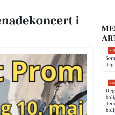
enadekoncert i
ME
AR
VE
Som
dag
BO
Deg
boli
denn
boli