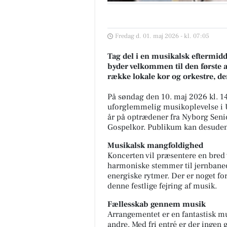
Fredag d. 01. maj 2026 - kl. 07:05
Tag del i en musikalsk eftermidd
byder velkommen til den første
række lokale kor og orkestre, d
På søndag den 10. maj 2026 kl. 1
uforglemmelig musikoplevelse i U
år på optrædener fra Nyborg Sen
Gospelkor. Publikum kan desuden g
Musikalsk mangfoldighed
Koncerten vil præsentere en bred v
harmoniske stemmer til jernbaneo
energiske rytmer. Der er noget for
denne festlige fejring af musik.
Fællesskab gennem musik
Arrangementet er en fantastisk m
andre. Med fri entré er der ingen 