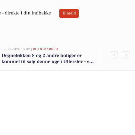
 -
direkte i din indbakke
Tilmeld
05-08-2026 13:02 |
BOLIGMARKED
03-08-2026 06:0
‹
›
Degneløkken 8 og 2 andre boliger er
Betaler du fo
kommet til salg denne uge i Ullerslev - se
boligerne her.