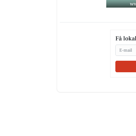
Få loka
Email