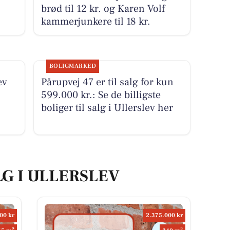
brød til 12 kr. og Karen Volf
kammerjunkere til 18 kr.
BOLIGMARKED
ev
Pårupvej 47 er til salg for kun
599.000 kr.: Se de billigste
boliger til salg i Ullerslev her
LG I ULLERSLEV
00 kr
2.375.000 kr
2
2