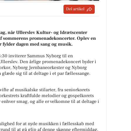
Del artikel
ag, når Ullerslev Kultur- og Idrætscenter
 af sommerens promenadekoncerter. Oplev en
er fylder dagen med sang og musik.
4:30 inviterer Sammus Nyborg til en
llerslev. Den årlige promenadekoncert byder i
iorkor, Nyborg Jernbaneorkester og Nyborg
læde sig til at deltage i et par fællessange.
ifte af musikalske stilarter, fra seniorkorets
rkestrets kraftfulde melodier og gospelkorets
 enhver smag, og alle er velkomne til at deltage i
ulighed for at nyde musikken i fællesskab med
grund til at gå glip af denne skønne eftermiddag,