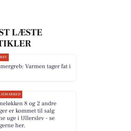
ST LÆSTE
TIKLER
JRET
mergreb: Varmen tager fat i
LIGMARKED
neløkken 8 og 2 andre
ger er kommet til salg
e uge i Ullerslev - se
gerne her.