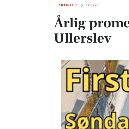
Årlig promenadekoncert i Ullerslev
ARTIKLER
Det sker
Årlig prom
Ullerslev