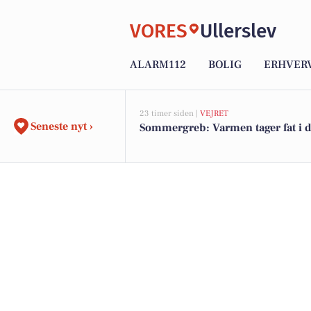
VORES
Ullerslev
ALARM112
BOLIG
ERHVER
23 timer siden |
VEJRET
Seneste nyt ›
Sommergreb: Varmen tager fat i 