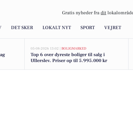
Gratis nyheder fra
dit
lokalområde
V
DET SKER
LOKALT NYT
SPORT
VEJRET
05-08-2026 13:02 |
BOLIGMARKED
dag
Top 6 over dyreste boliger til salg i
Ullerslev. Priser op til 5.995.000 kr