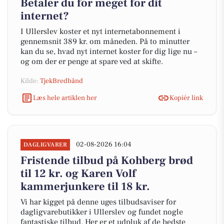
Betaler du for meget for dit
internet?
I Ullerslev koster et nyt internetabonnement i
gennemsnit 389 kr. om måneden. På to minutter
kan du se, hvad nyt internet koster for dig lige nu –
og om der er penge at spare ved at skifte.
Kilde:
TjekBredbånd
Læs hele artiklen her
Kopiér link
02-08-2026 16:04
DAGLIGVARER
Fristende tilbud på Kohberg brød
til 12 kr. og Karen Volf
kammerjunkere til 18 kr.
Vi har kigget på denne uges tilbudsaviser for
dagligvarebutikker i Ullerslev og fundet nogle
fantastiske tilbud. Her er et udpluk af de bedste