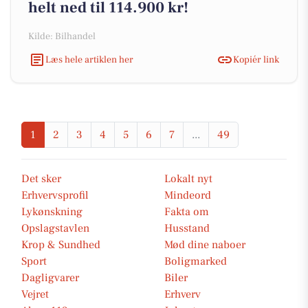
helt ned til 114.900 kr!
Kilde: Bilhandel
Læs hele artiklen her
Kopiér link
1
2
3
4
5
6
7
...
49
Det sker
Lokalt nyt
Erhvervsprofil
Mindeord
Lykønskning
Fakta om
Opslagstavlen
Husstand
Krop & Sundhed
Mød dine naboer
Sport
Boligmarked
Dagligvarer
Biler
Vejret
Erhverv