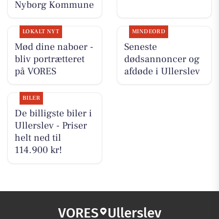
Nyborg Kommune
LOKALT NYT
MINDEORD
Mød dine naboer -
Seneste
bliv portrætteret
dødsannoncer og
på VORES
afdøde i Ullerslev
BILER
De billigste biler i
Ullerslev - Priser
helt ned til
114.900 kr!
VORES
Ullerslev