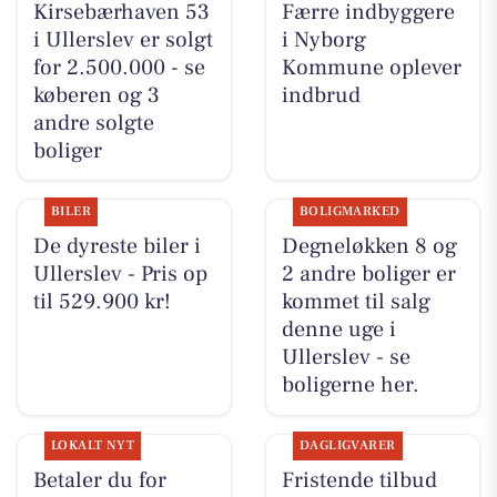
Kirsebærhaven 53
Færre indbyggere
i Ullerslev er solgt
i Nyborg
for 2.500.000 - se
Kommune oplever
køberen og 3
indbrud
andre solgte
boliger
BILER
BOLIGMARKED
De dyreste biler i
Degneløkken 8 og
Ullerslev - Pris op
2 andre boliger er
til 529.900 kr!
kommet til salg
denne uge i
Ullerslev - se
boligerne her.
LOKALT NYT
DAGLIGVARER
Betaler du for
Fristende tilbud