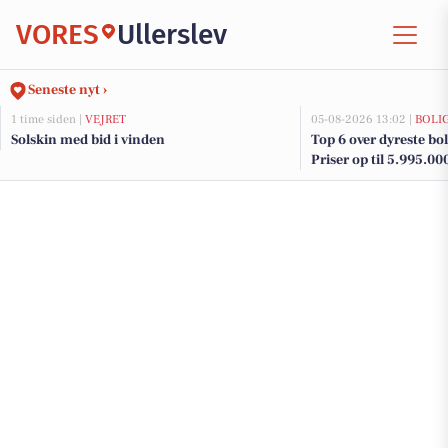
VORES
Ullerslev
Seneste nyt ›
1 time siden |
VEJRET
05-08-2026 13:02 |
BOLI
Solskin med bid i vinden
Top 6 over dyreste bolig
Priser op til 5.995.00