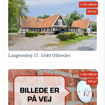
1.795.000 kr
2
203 m
Langtvedvej 17, 5540 Ullerslev
1.495.000 kr
2
120 m