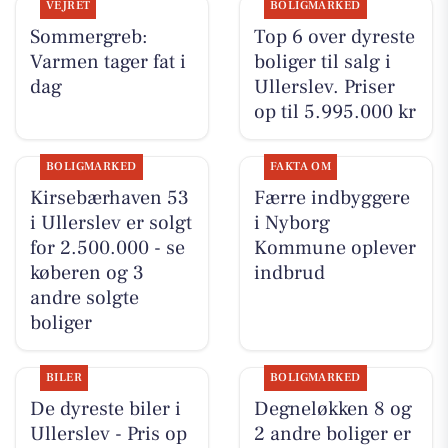
VEJRET
BOLIGMARKED
Sommergreb:
Top 6 over dyreste
Varmen tager fat i
boliger til salg i
dag
Ullerslev. Priser
op til 5.995.000 kr
BOLIGMARKED
FAKTA OM
Kirsebærhaven 53
Færre indbyggere
i Ullerslev er solgt
i Nyborg
for 2.500.000 - se
Kommune oplever
køberen og 3
indbrud
andre solgte
boliger
BILER
BOLIGMARKED
De dyreste biler i
Degneløkken 8 og
Ullerslev - Pris op
2 andre boliger er