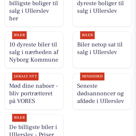
billigste boliger til
dyreste boliger til
salg i Ullerslev
salg i Ullerslev
her
BILER
BILER
10 dyreste biler til
Biler netop sat til
salg i nærheden af
salg i Ullerslev
Nyborg Kommune
LOKALT NYT
MINDEORD
Mød dine naboer -
Seneste
bliv portrætteret
dødsannoncer og
på VORES
afdøde i Ullerslev
BILER
De billigste biler i
Ullerslev - Priser