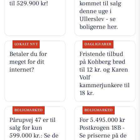
til 529.900 kr!
kommet til salg
denne uge i
Ullerslev - se
boligerne her.
LOKALT NYT
DAGLIGVARER
Betaler du for
Fristende tilbud
meget for dit
på Kohberg brød
internet?
til 12 kr. og Karen
Volf
kammerjunkere til
18 kr.
BOLIGMARKED
BOLIGMARKED
Pårupvej 47 er til
For 5.495.000 kr
salg for kun
Postkrogen 18B -
599.000 kr.: Se de
Se priserne på de