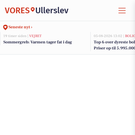
VORES
Ullerslev
Seneste nyt ›
19 timer siden |
VEJRET
05-08-2026 13:02 |
BOLI
Sommergreb: Varmen tager fat i dag
Top 6 over dyreste bolig
Priser op til 5.995.00