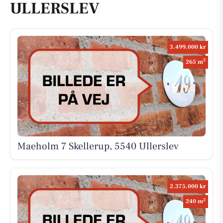
ULLERSLEV
3.499.000 kr
2
265 m
Maeholm 7 Skellerup, 5540 Ullerslev
2.375.000 kr
2
240 m