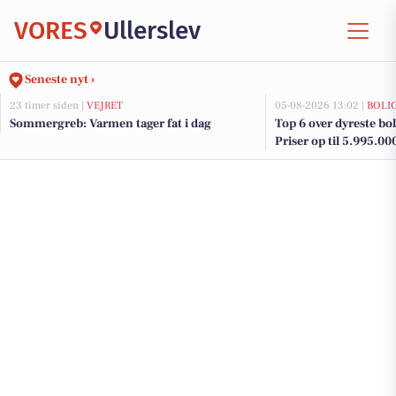
VORES
Ullerslev
Seneste nyt ›
23 timer siden |
VEJRET
05-08-2026 13:02 |
BOLI
Sommergreb: Varmen tager fat i dag
Top 6 over dyreste bolig
Priser op til 5.995.00