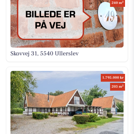
2
240 m
Skovvej 31, 5540 Ullerslev
1.795.000 kr
2
203 m