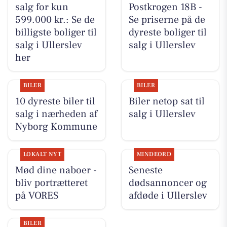
salg for kun
Postkrogen 18B -
599.000 kr.: Se de
Se priserne på de
billigste boliger til
dyreste boliger til
salg i Ullerslev
salg i Ullerslev
her
BILER
BILER
10 dyreste biler til
Biler netop sat til
salg i nærheden af
salg i Ullerslev
Nyborg Kommune
LOKALT NYT
MINDEORD
Mød dine naboer -
Seneste
bliv portrætteret
dødsannoncer og
på VORES
afdøde i Ullerslev
BILER