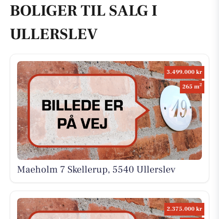
BOLIGER TIL SALG I
ULLERSLEV
3.499.000 kr
2
265 m
Maeholm 7 Skellerup, 5540 Ullerslev
2.375.000 kr