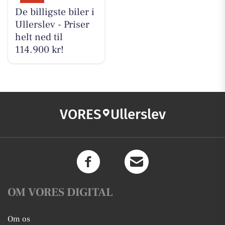
De billigste biler i
Ullerslev - Priser
helt ned til
114.900 kr!
VORES
Ullerslev
OM VORES DIGITAL
Om os