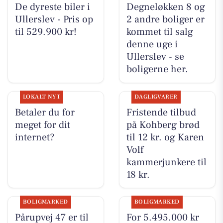
De dyreste biler i
Degneløkken 8 og
Ullerslev - Pris op
2 andre boliger er
til 529.900 kr!
kommet til salg
denne uge i
Ullerslev - se
boligerne her.
LOKALT NYT
DAGLIGVARER
Betaler du for
Fristende tilbud
meget for dit
på Kohberg brød
internet?
til 12 kr. og Karen
Volf
kammerjunkere til
18 kr.
BOLIGMARKED
BOLIGMARKED
Pårupvej 47 er til
For 5.495.000 kr