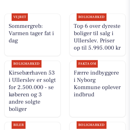
VEJRET
BOLIGMARKED
Sommergreb:
Top 6 over dyreste
Varmen tager fat i
boliger til salg i
dag
Ullerslev. Priser
op til 5.995.000 kr
BOLIGMARKED
FAKTA OM
Kirsebærhaven 53
Færre indbyggere
i Ullerslev er solgt
i Nyborg
for 2.500.000 - se
Kommune oplever
køberen og 3
indbrud
andre solgte
boliger
BILER
BOLIGMARKED